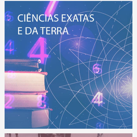
VEJA MAIS
eja a relação de todos os Institutos
HUMANAS, SOCIAIS
 Ciências Exatas e da Terra.
EDUCAÇ