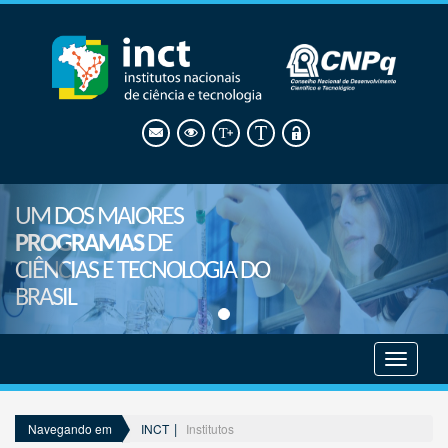
UM DOS MAIORES
PROGRAMAS
DE
CIÊNCIAS E TECNOLOGIA DO
BRASIL
CIÊNCIAS AGRÁRIAS 
Mostrar
menu
INCT
Institutos
Navegando em