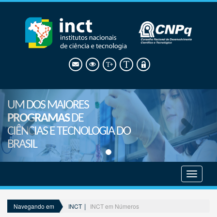
UM DOS MAIORES
PROGRAMAS
DE
CIÊNCIAS E TECNOLOGIA DO
BRASIL
Mostrar
menu
INCT
INCT em Números
Navegando em