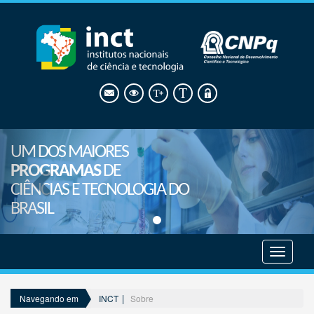
UM DOS MAIORES
PROGRAMAS
DE
CIÊNCIAS E TECNOLOGIA DO
BRASIL
Mostrar
menu
INCT
Sobre
Navegando em