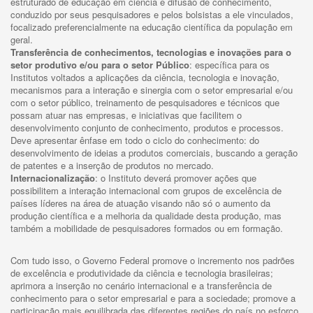
estruturado de educação em ciência e difusão de conhecimento,
conduzido por seus pesquisadores e pelos bolsistas a ele vinculados,
focalizado preferencialmente na educação científica da população em
geral.
Transferência de conhecimentos, tecnologias e inovações para o
setor produtivo e/ou para o setor Público
: específica para os
Institutos voltados a aplicações da ciência, tecnologia e inovação,
mecanismos para a interação e sinergia com o setor empresarial e/ou
com o setor público, treinamento de pesquisadores e técnicos que
possam atuar nas empresas, e iniciativas que facilitem o
desenvolvimento conjunto de conhecimento, produtos e processos.
Deve apresentar ênfase em todo o ciclo do conhecimento: do
desenvolvimento de ideias a produtos comerciais, buscando a geração
de patentes e a inserção de produtos no mercado.
Internacionalização
: o Instituto deverá promover ações que
possibilitem a interação internacional com grupos de excelência de
países líderes na área de atuação visando não só o aumento da
produção científica e a melhoria da qualidade desta produção, mas
também a mobilidade de pesquisadores formados ou em formação.
Com tudo isso, o Governo Federal promove o incremento nos padrões
de excelência e produtividade da ciência e tecnologia brasileiras;
aprimora a inserção no cenário internacional e a transferência de
conhecimento para o setor empresarial e para a sociedade; promove a
participação mais equilibrada das diferentes regiões do país no esforço