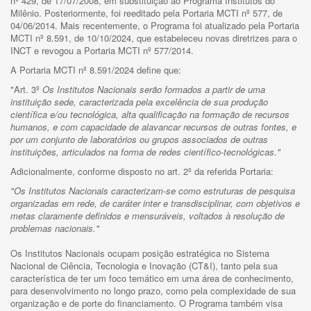
nº 429, de 17/07/2008, em substituição ao Programa Institutos do
Milênio. Posteriormente, foi reeditado pela Portaria MCTI nº 577, de
04/06/2014. Mais recentemente, o Programa foi atualizado pela Portaria
MCTI nº 8.591, de 10/10/2024, que estabeleceu novas diretrizes para o
INCT e revogou a Portaria MCTI nº 577/2014.
A Portaria MCTI nº 8.591/2024 define que:
"Art. 3º
Os Institutos Nacionais serão formados a partir de uma
instituição sede, caracterizada pela excelência de sua produção
científica e/ou tecnológica, alta qualificação na formação de recursos
humanos, e com capacidade de alavancar recursos de outras fontes, e
por um conjunto de laboratórios ou grupos associados de outras
instituições, articulados na forma de redes científico-tecnológicas."
Adicionalmente, conforme disposto no art. 2º da referida Portaria:
"Os Institutos Nacionais caracterizam-se como estruturas de pesquisa
organizadas em rede, de caráter inter e transdisciplinar, com objetivos e
metas claramente definidos e mensuráveis, voltados à resolução de
problemas nacionais."
Os Institutos Nacionais ocupam posição estratégica no Sistema
Nacional de Ciência, Tecnologia e Inovação (CT&I), tanto pela sua
característica de ter um foco temático em uma área de conhecimento,
para desenvolvimento no longo prazo, como pela complexidade de sua
organização e de porte do financiamento. O Programa também visa