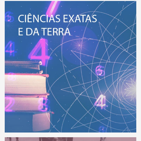
VEJA MAIS
eja a relação de todos os Institutos
HUMANAS, SOCIAIS
 Ciências Exatas e da Terra.
EDUCAÇ