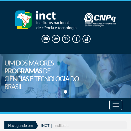
UM DOS MAIORES
PROGRAMAS
DE
CIÊNCIAS E TECNOLOGIA DO
BRASIL
CIÊNCIAS AGRÁRIAS 
Mostrar
menu
INCT
Institutos
Navegando em