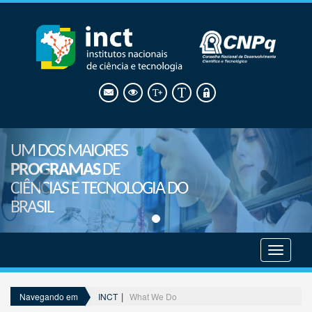
UM DOS MAIORES
PROGRAMAS
DE
CIÊNCIAS E TECNOLOGIA DO
BRASIL
Mostrar
menu
INCT
What We Do
Navegando em