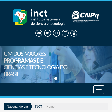
UM DOS MAIORES
PROGRAMAS
DE
CIÊNCIAS E TECNOLOGIA DO
BRASIL
Mostrar
menu
INCT
Home
Navegando em