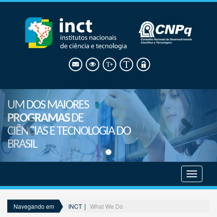
UM DOS MAIORES
PROGRAMAS
DE
CIÊNCIAS E TECNOLOGIA DO
BRASIL
Mostrar
menu
INCT
What We Do
Navegando em