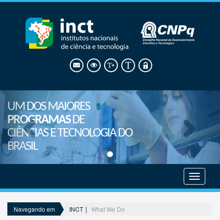
UM DOS MAIORES
PROGRAMAS
DE
CIÊNCIAS E TECNOLOGIA DO
BRASIL
Mostrar
menu
INCT
What We Do
Navegando em