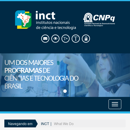
UM DOS MAIORES
PROGRAMAS
DE
CIÊNCIAS E TECNOLOGIA DO
BRASIL
Mostrar
menu
INCT
What We Do
Navegando em