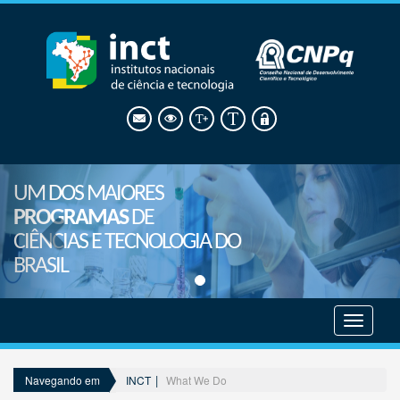
UM DOS MAIORES
PROGRAMAS
DE
CIÊNCIAS E TECNOLOGIA DO
BRASIL
Mostrar
menu
INCT
What We Do
Navegando em