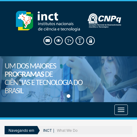
UM DOS MAIORES
PROGRAMAS
DE
CIÊNCIAS E TECNOLOGIA DO
BRASIL
Mostrar
menu
INCT
What We Do
Navegando em