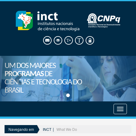
UM DOS MAIORES
PROGRAMAS
DE
CIÊNCIAS E TECNOLOGIA DO
BRASIL
Mostrar
menu
INCT
What We Do
Navegando em