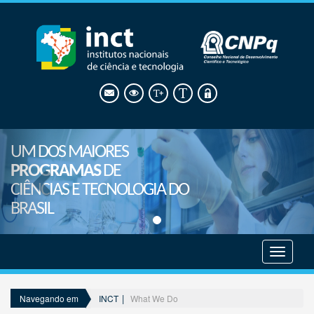
UM DOS MAIORES
PROGRAMAS
DE
CIÊNCIAS E TECNOLOGIA DO
BRASIL
Mostrar
menu
INCT
What We Do
Navegando em