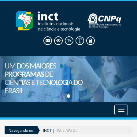
UM DOS MAIORES
PROGRAMAS
DE
CIÊNCIAS E TECNOLOGIA DO
BRASIL
Mostrar
menu
INCT
What We Do
Navegando em