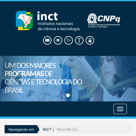
UM DOS MAIORES
PROGRAMAS
DE
CIÊNCIAS E TECNOLOGIA DO
BRASIL
Mostrar
menu
INCT
What We Do
Navegando em