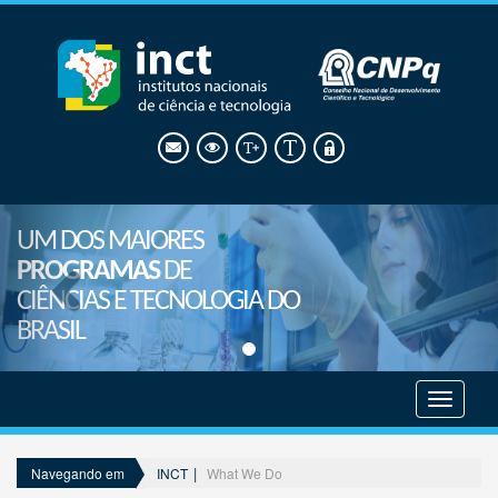
UM DOS MAIORES
PROGRAMAS
DE
CIÊNCIAS E TECNOLOGIA DO
BRASIL
Mostrar
menu
INCT
What We Do
Navegando em