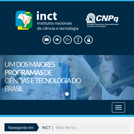
UM DOS MAIORES
PROGRAMAS
DE
CIÊNCIAS E TECNOLOGIA DO
BRASIL
Mostrar
menu
INCT
What We Do
Navegando em