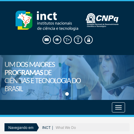
UM DOS MAIORES
PROGRAMAS
DE
CIÊNCIAS E TECNOLOGIA DO
BRASIL
Mostrar
menu
INCT
What We Do
Navegando em