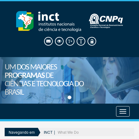
UM DOS MAIORES
PROGRAMAS
DE
CIÊNCIAS E TECNOLOGIA DO
BRASIL
Mostrar
menu
INCT
What We Do
Navegando em