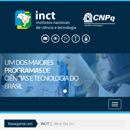
UM DOS MAIORES
PROGRAMAS
DE
CIÊNCIAS E TECNOLOGIA DO
BRASIL
Mostrar
menu
INCT
What We Do
Navegando em