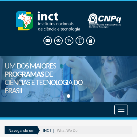
UM DOS MAIORES
PROGRAMAS
DE
CIÊNCIAS E TECNOLOGIA DO
BRASIL
Mostrar
menu
INCT
What We Do
Navegando em