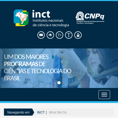
UM DOS MAIORES
PROGRAMAS
DE
CIÊNCIAS E TECNOLOGIA DO
BRASIL
Mostrar
menu
INCT
What We Do
Navegando em