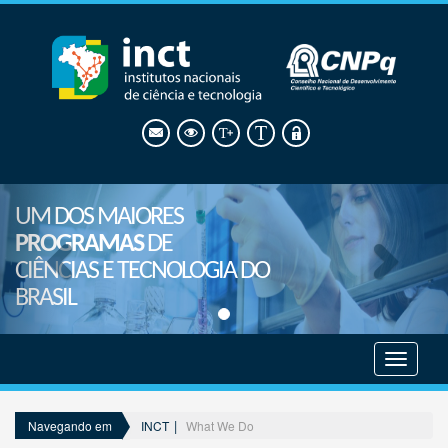
UM DOS MAIORES
PROGRAMAS
DE
CIÊNCIAS E TECNOLOGIA DO
BRASIL
Mostrar
menu
INCT
What We Do
Navegando em