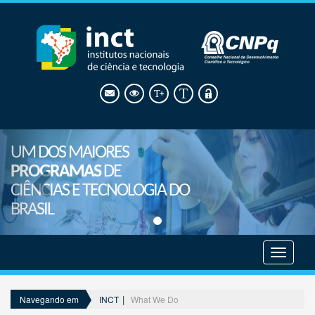
UM DOS MAIORES
PROGRAMAS
DE
CIÊNCIAS E TECNOLOGIA DO
BRASIL
Mostrar
menu
INCT
What We Do
Navegando em