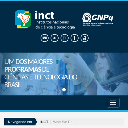
UM DOS MAIORES
PROGRAMAS
DE
CIÊNCIAS E TECNOLOGIA DO
BRASIL
Mostrar
menu
INCT
What We Do
Navegando em