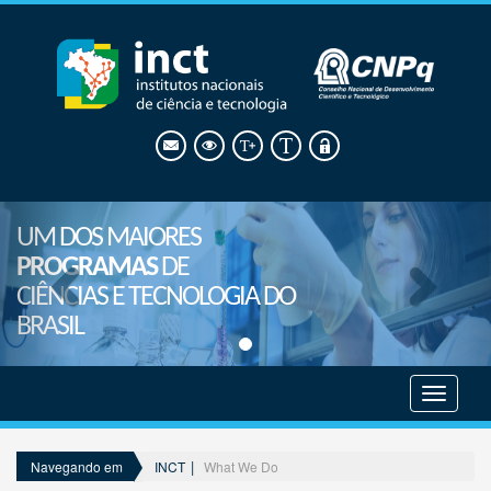
UM DOS MAIORES
PROGRAMAS
DE
CIÊNCIAS E TECNOLOGIA DO
BRASIL
Mostrar
menu
INCT
What We Do
Navegando em