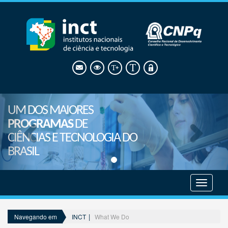
UM DOS MAIORES
PROGRAMAS
DE
CIÊNCIAS E TECNOLOGIA DO
BRASIL
Mostrar
menu
INCT
What We Do
Navegando em