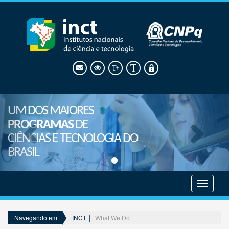
UM DOS MAIORES
PROGRAMAS
DE
CIÊNCIAS E TECNOLOGIA DO
BRASIL
Mostrar
menu
INCT
What We Do
Navegando em