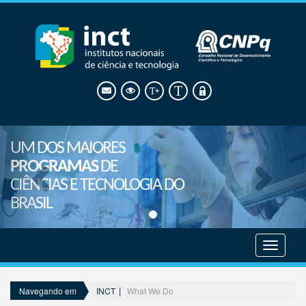
UM DOS MAIORES
PROGRAMAS
DE
CIÊNCIAS E TECNOLOGIA DO
BRASIL
Mostrar
menu
INCT
What We Do
Navegando em