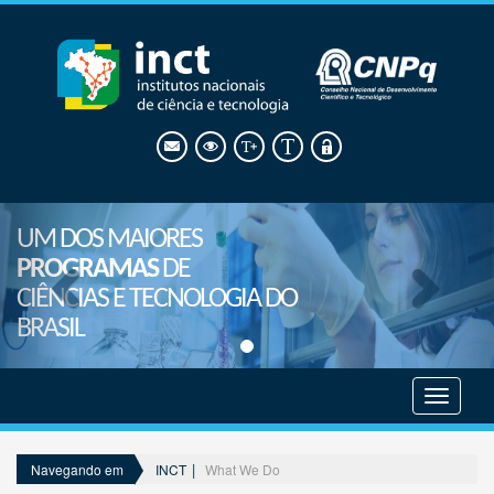
UM DOS MAIORES
PROGRAMAS
DE
CIÊNCIAS E TECNOLOGIA DO
BRASIL
Mostrar
menu
INCT
What We Do
Navegando em