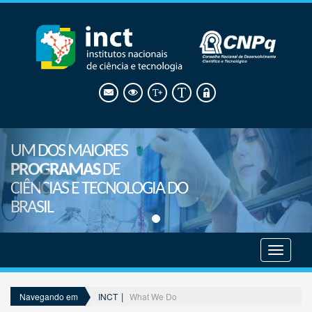
UM DOS MAIORES
PROGRAMAS
DE
CIÊNCIAS E TECNOLOGIA DO
BRASIL
Mostrar
menu
INCT
What We Do
Navegando em