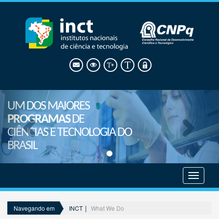
UM DOS MAIORES
PROGRAMAS
DE
CIÊNCIAS E TECNOLOGIA DO
BRASIL
Mostrar
menu
INCT
What We Do
Navegando em