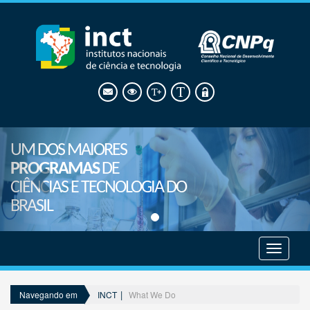
UM DOS MAIORES
PROGRAMAS
DE
CIÊNCIAS E TECNOLOGIA DO
BRASIL
Mostrar
menu
INCT
What We Do
Navegando em