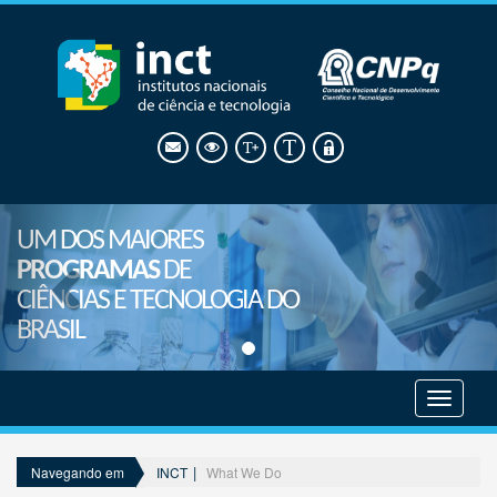
UM DOS MAIORES
PROGRAMAS
DE
CIÊNCIAS E TECNOLOGIA DO
BRASIL
Mostrar
menu
INCT
What We Do
Navegando em