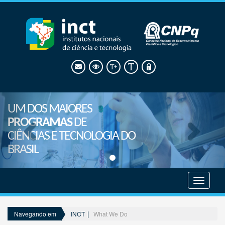
UM DOS MAIORES
PROGRAMAS
DE
CIÊNCIAS E TECNOLOGIA DO
BRASIL
Mostrar
menu
INCT
What We Do
Navegando em