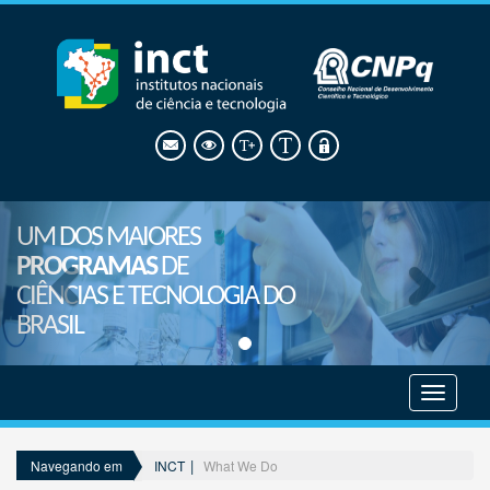
UM DOS MAIORES
PROGRAMAS
DE
CIÊNCIAS E TECNOLOGIA DO
BRASIL
Mostrar
menu
INCT
What We Do
Navegando em