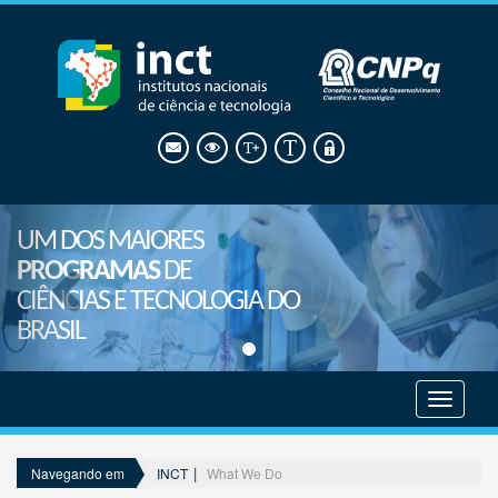
UM DOS MAIORES
PROGRAMAS
DE
CIÊNCIAS E TECNOLOGIA DO
BRASIL
Mostrar
menu
INCT
What We Do
Navegando em