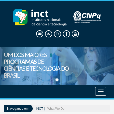
UM DOS MAIORES
PROGRAMAS
DE
CIÊNCIAS E TECNOLOGIA DO
BRASIL
Mostrar
menu
INCT
What We Do
Navegando em