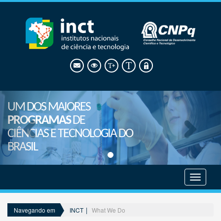
UM DOS MAIORES
PROGRAMAS
DE
CIÊNCIAS E TECNOLOGIA DO
BRASIL
Mostrar
menu
INCT
What We Do
Navegando em