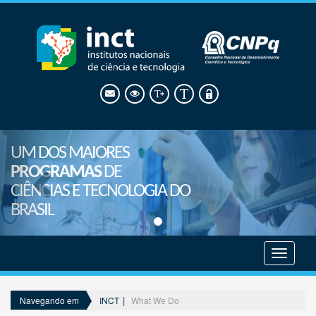
UM DOS MAIORES
PROGRAMAS
DE
CIÊNCIAS E TECNOLOGIA DO
BRASIL
Mostrar
menu
INCT
What We Do
Navegando em