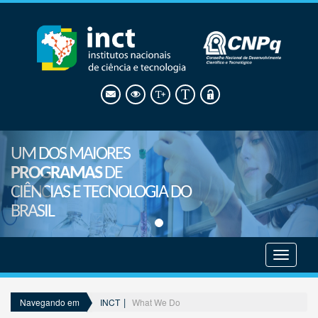
UM DOS MAIORES
PROGRAMAS
DE
CIÊNCIAS E TECNOLOGIA DO
BRASIL
Mostrar
menu
INCT
What We Do
Navegando em