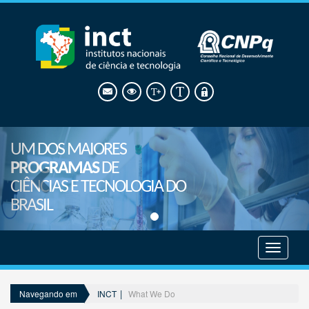
UM DOS MAIORES
PROGRAMAS
DE
CIÊNCIAS E TECNOLOGIA DO
BRASIL
Mostrar
menu
INCT
What We Do
Navegando em