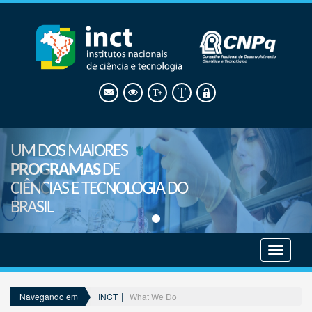
UM DOS MAIORES
PROGRAMAS
DE
CIÊNCIAS E TECNOLOGIA DO
BRASIL
Mostrar
menu
INCT
What We Do
Navegando em