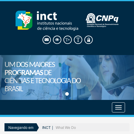
UM DOS MAIORES
PROGRAMAS
DE
CIÊNCIAS E TECNOLOGIA DO
BRASIL
Mostrar
menu
INCT
What We Do
Navegando em