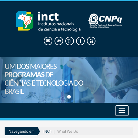
UM DOS MAIORES
PROGRAMAS
DE
CIÊNCIAS E TECNOLOGIA DO
BRASIL
Mostrar
menu
INCT
What We Do
Navegando em