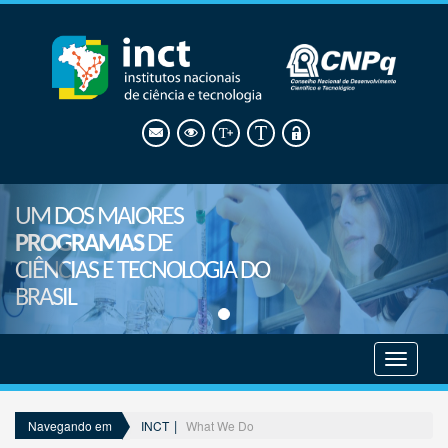
UM DOS MAIORES
PROGRAMAS
DE
CIÊNCIAS E TECNOLOGIA DO
BRASIL
Mostrar
menu
INCT
What We Do
Navegando em