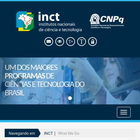
UM DOS MAIORES
PROGRAMAS
DE
CIÊNCIAS E TECNOLOGIA DO
BRASIL
Mostrar
menu
INCT
What We Do
Navegando em