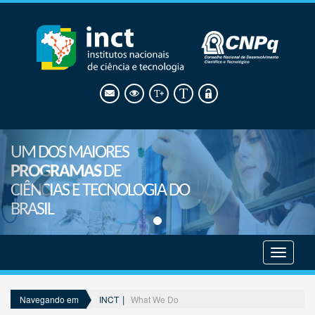
UM DOS MAIORES
PROGRAMAS
DE
CIÊNCIAS E TECNOLOGIA DO
BRASIL
Mostrar
menu
INCT
What We Do
Navegando em