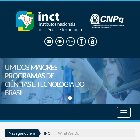
UM DOS MAIORES
PROGRAMAS
DE
CIÊNCIAS E TECNOLOGIA DO
BRASIL
Mostrar
menu
INCT
What We Do
Navegando em