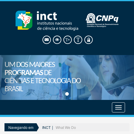
UM DOS MAIORES
PROGRAMAS
DE
CIÊNCIAS E TECNOLOGIA DO
BRASIL
Mostrar
menu
INCT
What We Do
Navegando em